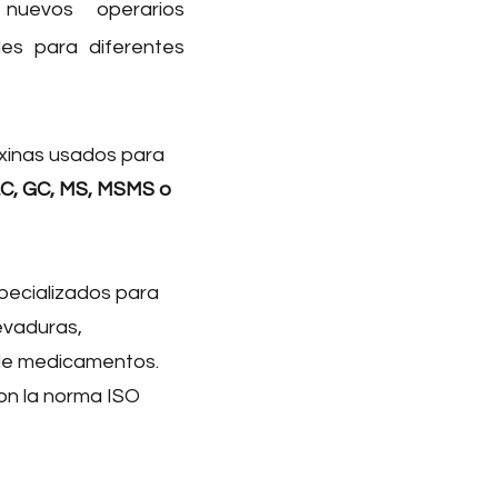
 nuevos operarios
les para diferentes
xinas usados para
C, GC, MS,
MSMS o
specializados para
evaduras,
 de medicamentos.
on la norma ISO