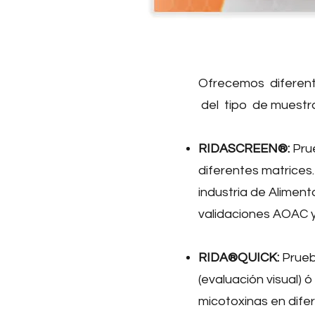
Ofrecemos diferent
del tipo de muestra
RIDASCREEN®:
Prue
diferentes matrices
industria de Alimen
validaciones AOAC 
RIDA®QUICK:
Prueba
(evaluación visual)
micotoxinas en difer