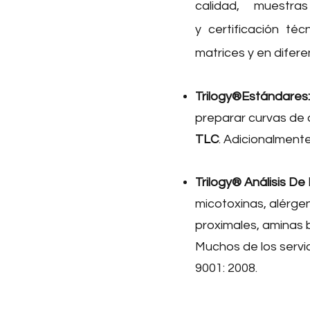
calidad, muestra
y certificación té
matrices y en difere
Trilogy®Estándares:
preparar curvas de 
TLC
. Adicionalment
Trilogy® Análisis De
micotoxinas, alérgen
proximales, aminas 
Muchos de los servi
9001: 2008.